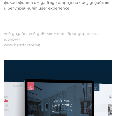
философията им да бъде отразена чрез дизайнът
и безупречният user experience.
уеб дизайн, уеб дивелъпмънт, брандиране на
шоурум
www.lightfactor.bg