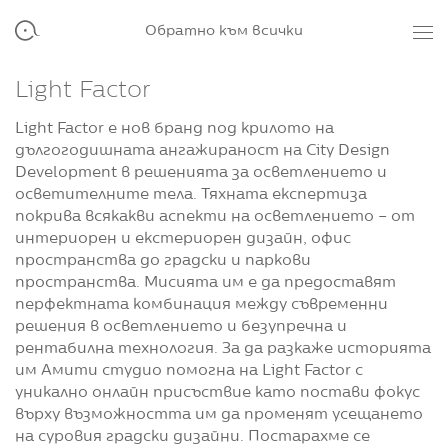
Обратно към всички
Light Factor
Light Factor е нов бранд под крилото на
дългогодишната ангажираност на City Design
Development в решенията за осветлението и
осветителните тела. Тяхната експертиза
покрива всякакви аспекти на осветлението – от
интериорен и екстериорен дизайн, офис
пространства до градски и паркови
пространства. Мисията им е да предоставят
перфектната комбинация между съвременни
решения в осветлението и безупречна и
рентабилна технология. За да разкаже историята
им Амити студио помогна на Light Factor с
уникално онлайн присъствие като постави фокус
върху възможността им да променят усещането
на суровия градски дизайни. Постарахме се